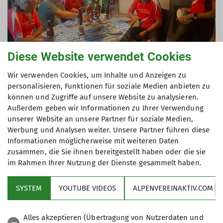
Diese Website verwendet Cookies
Wir verwenden Cookies, um Inhalte und Anzeigen zu
personalisieren, Funktionen für soziale Medien anbieten zu
können und Zugriffe auf unsere Website zu analysieren.
Außerdem geben wir Informationen zu Ihrer Verwendung
Wir starteten zu viert am 15. August beim Erik. In
unserer Website an unsere Partner für soziale Medien,
Bibelöd bei Franz und Irmi wartete schon ein
Werbung und Analysen weiter. Unsere Partner führen diese
Weißwurstfrühstück auf uns - so ein perfekter
Informationen möglicherweise mit weiteren Daten
Start. Über die Weitseen nach Seegatterl, danach
zusammen, die Sie ihnen bereitgestellt haben oder die sie
steiler hinauf zur Winklmossalm und zur
im Rahmen Ihrer Nutzung der Dienste gesammelt haben.
Möseralm. Die vier E-Gravler waren hier natürlich
im Vorteil, aber Astrid und Franz hielten tapfer
SYSTEM
YOUTUBE VIDEOS
ALPENVEREINAKTIV.COM
mit. Dannach begann die lange Teerabfaht nach
Waidring - hier waren die Bremsen der
Alles akzeptieren (Übertragung von Nutzerdaten und