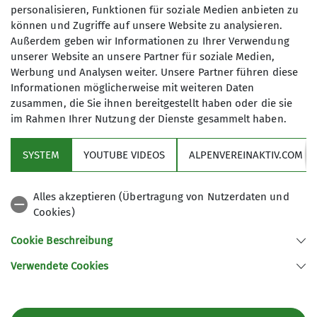
Alpenhahnenfuß und Mehlprimeln belohnt.
personalisieren, Funktionen für soziale Medien anbieten zu
können und Zugriffe auf unsere Website zu analysieren.
Außerdem geben wir Informationen zu Ihrer Verwendung
unserer Website an unsere Partner für soziale Medien,
Eigentlich war eine Tour zur Narzissenblüte in
Werbung und Analysen weiter. Unsere Partner führen diese
Aussee geplant, aber die unsichere
Informationen möglicherweise mit weiteren Daten
zusammen, die Sie ihnen bereitgestellt haben oder die sie
Wetterprognose für den Tag ließ uns von der Tour
im Rahmen Ihrer Nutzung der Dienste gesammelt haben.
mit doch weiter Anfahrt Abstand nehmen.
Als Ersatzprogramm fassten 10 Teilnehmer die
SYSTEM
YOUTUBE VIDEOS
ALPENVEREINAKTIV.COM
deutlich nähere Gedererwand nördlich der
Kampenwand ins Auge. Als es bei der Anfahrt
Alles akzeptieren (Übertragung von Nutzerdaten und
schon einen heftigen Schauer gab, brauchte es
Cookies)
schon Zuversicht , um die Bergstiefel am Parkplatz
anzuziehen. Aber bald hörte es auf und der
Cookie Beschreibung
abwechslungsreiche Höhenweg auf den Gipfel der
Verwendete Cookies
Gedererwand mit 1398 war schön zu gehen.
Besonders der Bereich um den dann noch
erstiegenen Sultenrücken und die Steinlingalm,