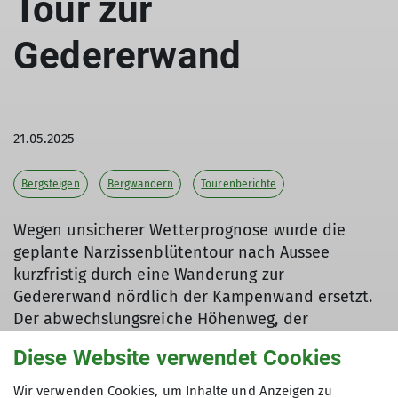
Tour zur
Gedererwand
21.05.2025
Bergsteigen
Bergwandern
Tourenberichte
Wegen unsicherer Wetterprognose wurde die
geplante Narzissenblütentour nach Aussee
kurzfristig durch eine Wanderung zur
Gedererwand nördlich der Kampenwand ersetzt.
Der abwechslungsreiche Höhenweg, der
Sultenrücken und die Einkehr an der Steinlingalm
Diese Website verwendet Cookies
wurden mit einer beeindruckenden Fülle an
Bergblumen wie stengellosem Enzian,
Wir verwenden Cookies, um Inhalte und Anzeigen zu