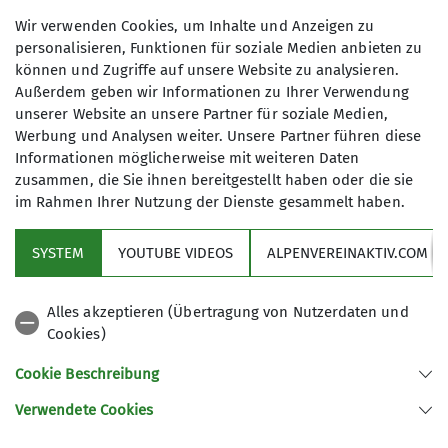
Organisation
Wir verwenden Cookies, um Inhalte und Anzeigen zu
personalisieren, Funktionen für soziale Medien anbieten zu
können und Zugriffe auf unsere Website zu analysieren.
Außerdem geben wir Informationen zu Ihrer Verwendung
Berni Lenz
unserer Website an unsere Partner für soziale Medien,
Werbung und Analysen weiter. Unsere Partner führen diese
Informationen möglicherweise mit weiteren Daten
08684 9580
lenzb@web.de
zusammen, die Sie ihnen bereitgestellt haben oder die sie
im Rahmen Ihrer Nutzung der Dienste gesammelt haben.
SYSTEM
YOUTUBE VIDEOS
ALPENVEREINAKTIV.COM
Qualifikationen
Sektion
Trainer*in B Alpinklettern
Alles akzeptieren (Übertragung von Nutzerdaten und
Cookies)
Services
Cookie Beschreibung
Ämter
Verwendete Cookies
Sektion Tittmoning des Deutschen Alpenvereins e.V.
Ansprechpartner Materialverleih