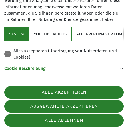
Werbung und Analysen weiter. Unsere Partner führen diese
Informationen möglicherweise mit weiteren Daten
zusammen, die Sie ihnen bereitgestellt haben oder die sie
im Rahmen Ihrer Nutzung der Dienste gesammelt haben.
SYSTEM
YOUTUBE VIDEOS
ALPENVEREINAKTIV.COM
Sektion
Alles akzeptieren (Übertragung von Nutzerdaten und
Services
Cookies)
Cookie Beschreibung
Sektion Tittmoning des Deutschen Alpenvereins e.V.
Verwendete Cookies
Bergham 4
84529 Tittmoning
ALLE AKZEPTIEREN
Telefon +49 8683 686
Kontakt
AUSGEWÄHLTE AKZEPTIEREN
ALLE ABLEHNEN
Impressum
Datenschutz
Datenschutz-Einstellungen