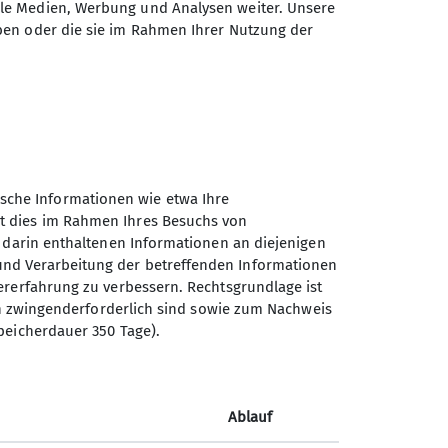
ale Medien, Werbung und Analysen weiter. Unsere
ben oder die sie im Rahmen Ihrer Nutzung der
gelmäßig unterwegs sein kannst?
pannt, mal sportlich, je nach Lust
le Niveus warten auf Dich!
sche Informationen wie etwa Ihre
it dies im Rahmen Ihres Besuchs von
e darin enthaltenen Informationen an diejenigen
und Verarbeitung der betreffenden Informationen
zererfahrung zu verbessern. Rechtsgrundlage ist
isch zwingenderforderlich sind sowie zum Nachweis
Sektion Tittmoning des
Speicherdauer 350 Tage).
Deutschen Alpenvereins e.V.
Bergham 4
84529 Tittmoning
Ablauf
Telefon +49 8683 686