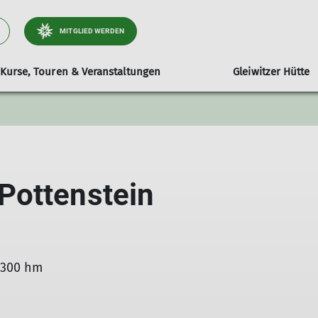
MITGLIED WERDEN
Kurse, Touren & Veranstaltungen
Gleiwitzer Hütte
t
Familiengruppe
Tourenleiter*innen
Kletterwand Tittmoning
Bergbeisser
Berichte
Pottenstein
.300 hm