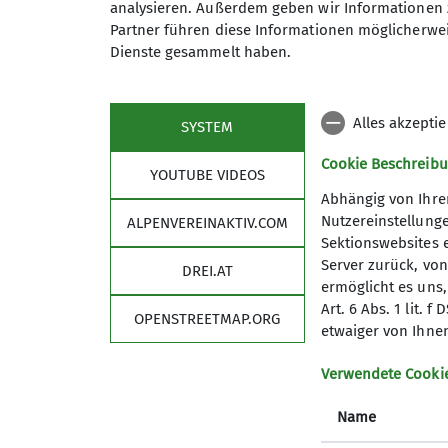
analysieren. Außerdem geben wir Informationen 
Partner führen diese Informationen möglicherwei
Dienste gesammelt haben.
Du fährst gerne mit dem Rad in 
Die Bergbeisser sind eine Radgr
Maximale Teilnehmeranzahl
und Gelände.
Alles akzepti
SYSTEM
Egal ob Mountain-, Gravelbike od
Cookie Beschreib
YOUTUBE VIDEOS
Details
Abhängig von Ihre
Nutzereinstellung
ALPENVEREINAKTIV.COM
Sektionswebsites e
Server zurück, vo
DREI.AT
ermöglicht es uns,
Art. 6 Abs. 1 lit.
OPENSTREETMAP.ORG
etwaiger von Ihnen
Sektion
Serv
Verwendete Cooki
Mitgliedschaft
Biblioth
Name
Vorstandschaft
Material
Tourenleiter*innen
DAV Serv