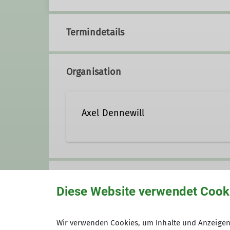
Termindetails
Organisation
Axel Dennewill
0160 8471942
axelden
Gruppe
Diese Website verwendet Cook
Qualifikationen
Bergbeisser
Trainer*in C MTB Guide
Wir verwenden Cookies, um Inhalte und Anzeigen 