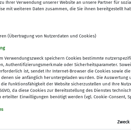
zu Ihrer Verwendung unserer Website an unsere Partner für sozi
se mit weiteren Daten zusammen, die Sie ihnen bereitgestellt ha
der Natur und suchst Gleichgesinnte, mit denen du re
uppe, die gemeinsam Touren plant und fährt – mal ents
8
eren (Übertragung von Nutzerdaten und Cookies)
er Rennrad. Eine Vielzahl an attraktiven Touren für al
ung
m Verwendungszweck speichern Cookies bestimmte nutzerspezifi
en, Authentifizierungsmerkmale oder Sicherheitsparameter. Sowe
rforderlich ist, sendet Ihr Internet-Browser die Cookies sowie di
n denen sie anfänglich heruntergeladen wurden. Die Auswertung 
 die Funktionsfähigkeit der Website sicherzustellen und Ihre Nut
 f DSGVO, da diese Cookies zur Bereitsstellung des Dienstes techn
 erteilter Einwilligungen benötigt werden (vgl. Cookie-Consent, 
ices
es
ek
Zweck
verleih
ices (extern)