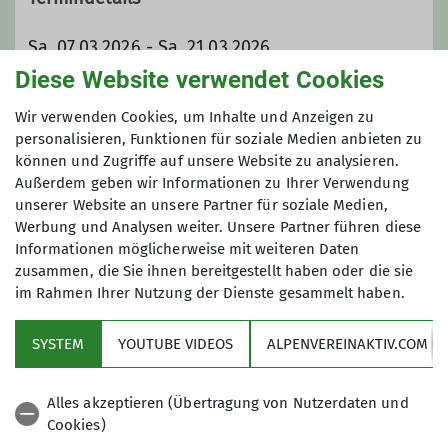
Sa. 07.03.2026 - Sa. 21.03.2026
Diese Website verwendet Cookies
Organisation
Wir verwenden Cookies, um Inhalte und Anzeigen zu
personalisieren, Funktionen für soziale Medien anbieten zu
können und Zugriffe auf unsere Website zu analysieren.
Außerdem geben wir Informationen zu Ihrer Verwendung
Erik Herold
unserer Website an unsere Partner für soziale Medien,
Werbung und Analysen weiter. Unsere Partner führen diese
Informationen möglicherweise mit weiteren Daten
0176 99113682
zusammen, die Sie ihnen bereitgestellt haben oder die sie
im Rahmen Ihrer Nutzung der Dienste gesammelt haben.
erik.herold@brueckner.com
SYSTEM
YOUTUBE VIDEOS
ALPENVEREINAKTIV.COM
Sektion
Qualifikationen
Alles akzeptieren (Übertragung von Nutzerdaten und
Cookies)
Services
Trainer*in C Skibergsteigen