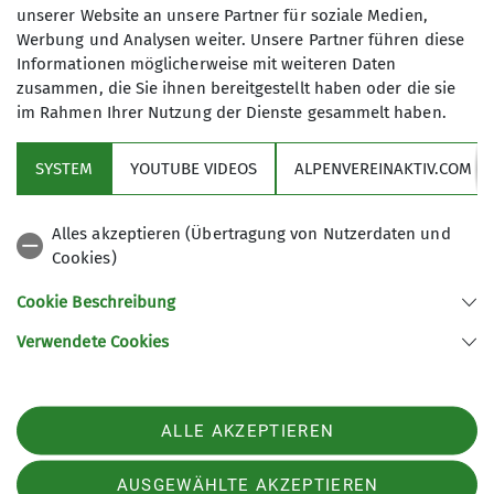
unserer Website an unsere Partner für soziale Medien,
Werbung und Analysen weiter. Unsere Partner führen diese
Informationen möglicherweise mit weiteren Daten
0176 99113682
zusammen, die Sie ihnen bereitgestellt haben oder die sie
im Rahmen Ihrer Nutzung der Dienste gesammelt haben.
erik.herold@brueckner.com
SYSTEM
YOUTUBE VIDEOS
ALPENVEREINAKTIV.COM
Sektion
Qualifikationen
Alles akzeptieren (Übertragung von Nutzerdaten und
Cookies)
Services
Trainer*in C Skibergsteigen
Cookie Beschreibung
Verwendete Cookies
Sektion Tittmoning des Deutschen Alpenvereins e.V.
Ämter
Bergham 4
84529 Tittmoning
Tourenreferent
ALLE AKZEPTIEREN
Telefon +49 8683 686
Kontakt
AUSGEWÄHLTE AKZEPTIEREN